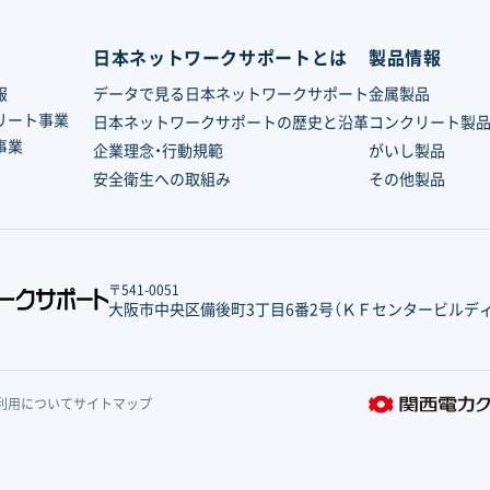
日本ネットワークサポートとは
製品情報
報
データで見る日本ネットワークサポート
金属製品
リート事業
日本ネットワークサポートの歴史と沿革
コンクリート製
事業
企業理念・行動規範
がいし製品
安全衛生への取組み
その他製品
〒541-0051
大阪市中央区備後町3丁目6番2号
（ＫＦセンタービルディ
利用について
サイトマップ